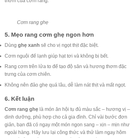
thơm của cơm rang.
Cơm rang ghẹ
5. Mẹo rang cơm ghẹ ngon hơn
Dùng
ghẹ xanh
sẽ cho vị ngọt thịt đặc biệt.
Cơm nguội để lạnh giúp hạt tơi và không bị bết.
Rang cơm trên lửa to để tạo độ săn và hương thơm đặc
trưng của cơm chiên.
Không nên đảo ghẹ quá lâu, dễ làm nát thịt và mất ngọt.
6. Kết luận
Cơm rang ghẹ
là món ăn hội tụ đủ màu sắc – hương vị –
dinh dưỡng, phù hợp cho cả gia đình. Chỉ vài bước đơn
giản, bạn đã có ngay một món ngon sang – xịn – mịn như
ngoài hàng. Hãy lưu lại công thức và thử làm ngay hôm