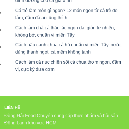
dinh dưỡng cho cả gia đình
Cá trê làm món gì ngon? 12 món ngon từ cá trê dễ
làm, đậm đà ai cũng thích
Cách làm chả cá thác lác ngon dai giòn tự nhiên,
không bở, chuẩn vị miền Tây
Cách nấu canh chua cá hú chuẩn vị miền Tây, nước
dùng thanh ngọt, cá mềm không tanh
Cách làm cá nục chiên sốt cà chua thơm ngon, đậm
vị, cực kỳ đưa cơm
LIÊN HỆ
Đồng Hải Food Chuyên cung cấp thực phẩm và hải sản
Đông Lạnh khu vực HCM