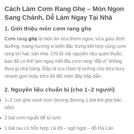
Cách Làm Cơm Rang Ghẹ – Món Ngon
Sang Chảnh, Dễ Làm Ngay Tại Nhà
1. Giới thiệu món cơm rang ghẹ
Cơm rang
ghẹ
là món ăn vừa thơm ngon, vừa giàu dinh
dưỡng, mang hương vị biển đặc trưng kết hợp cùng cơm
rang tơi hạt, săn nhẹ. Chỉ từ vài nguyên liệu quen thuộc,
bạn đã có thể làm ngay một đĩa cơm rang “đắt vị” không
thua gì nhà hàng. Đây là lựa chọn lý tưởng cho bữa trưa
nhanh gọn hoặc bữa tối đổi món đầy hấp dẫn.
2. Nguyên liệu chuẩn bị (cho 1–2 người)
1–2 con ghẹ xanh tươi (tương đương 1 bát thịt ghẹ bóc
nõn)
2 bát cơm nguội để tủ lạnh
1 bát rau củ hỗn hợp: cà rốt – ngô ngọt – đỗ Hà Lan