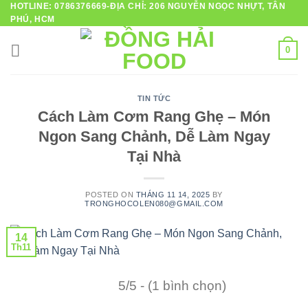
HOTLINE: 0786376669-ĐỊA CHỈ: 206 NGUYỄN NGỌC NHỰT, TÂN
Skip
PHÚ, HCM
to
content
0
TIN TỨC
Cách Làm Cơm Rang Ghẹ – Món
Ngon Sang Chảnh, Dễ Làm Ngay
Tại Nhà
POSTED ON
THÁNG 11 14, 2025
BY
TRONGHOCOLEN080@GMAIL.COM
14
Th11
5/5 - (1 bình chọn)