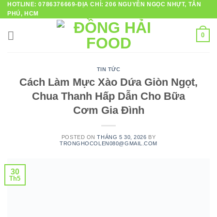
HOTLINE: 0786376669-ĐỊA CHỈ: 206 NGUYỄN NGỌC NHỰT, TÂN
Skip
PHÚ, HCM
to
content
0
TIN TỨC
Cách Làm Mực Xào Dứa Giòn Ngọt,
Chua Thanh Hấp Dẫn Cho Bữa
Cơm Gia Đình
POSTED ON
THÁNG 5 30, 2026
BY
TRONGHOCOLEN080@GMAIL.COM
30
Th5