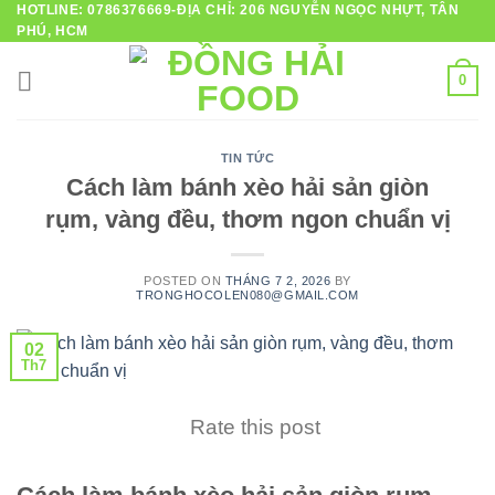
HOTLINE: 0786376669-ĐỊA CHỈ: 206 NGUYỄN NGỌC NHỰT, TÂN
Skip
PHÚ, HCM
to
content
0
TIN TỨC
Cách làm bánh xèo hải sản giòn
rụm, vàng đều, thơm ngon chuẩn vị
POSTED ON
THÁNG 7 2, 2026
BY
TRONGHOCOLEN080@GMAIL.COM
02
Th7
Rate this post