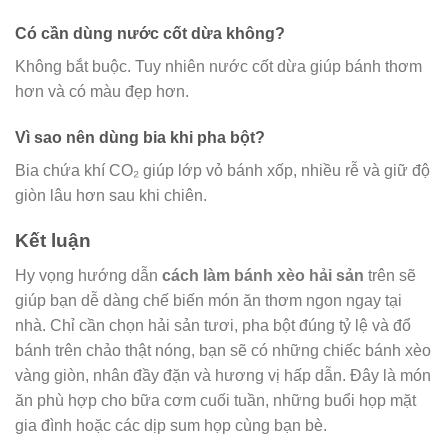
Có cần dùng nước cốt dừa không?
Không bắt buộc. Tuy nhiên nước cốt dừa giúp bánh thơm
hơn và có màu đẹp hơn.
Vì sao nên dùng bia khi pha bột?
Bia chứa khí CO₂ giúp lớp vỏ bánh xốp, nhiều rễ và giữ độ
giòn lâu hơn sau khi chiên.
Kết luận
Hy vọng hướng dẫn
cách làm bánh xèo hải sản
trên sẽ
giúp bạn dễ dàng chế biến món ăn thơm ngon ngay tại
nhà. Chỉ cần chọn hải sản tươi, pha bột đúng tỷ lệ và đổ
bánh trên chảo thật nóng, bạn sẽ có những chiếc bánh xèo
vàng giòn, nhân đầy đặn và hương vị hấp dẫn. Đây là món
ăn phù hợp cho bữa cơm cuối tuần, những buổi họp mặt
gia đình hoặc các dịp sum họp cùng bạn bè.