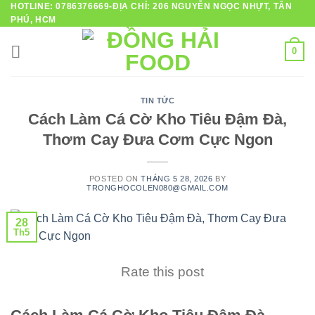
HOTLINE: 0786376669-ĐỊA CHỈ: 206 NGUYỄN NGỌC NHỰT, TÂN
Skip
PHÚ, HCM
to
content
0
TIN TỨC
Cách Làm Cá Cờ Kho Tiêu Đậm Đà,
Thơm Cay Đưa Cơm Cực Ngon
POSTED ON
THÁNG 5 28, 2026
BY
TRONGHOCOLEN080@GMAIL.COM
28
Th5
Rate this post