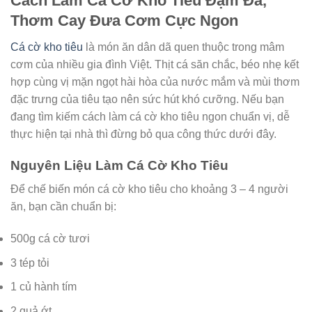
Cách Làm Cá Cờ Kho Tiêu Đậm Đà,
Thơm Cay Đưa Cơm Cực Ngon
Cá cờ kho tiêu
là món ăn dân dã quen thuộc trong mâm
cơm của nhiều gia đình Việt. Thịt cá săn chắc, béo nhẹ kết
hợp cùng vị mặn ngọt hài hòa của nước mắm và mùi thơm
đặc trưng của tiêu tạo nên sức hút khó cưỡng. Nếu bạn
đang tìm kiếm cách làm cá cờ kho tiêu ngon chuẩn vị, dễ
thực hiện tại nhà thì đừng bỏ qua công thức dưới đây.
Nguyên Liệu Làm Cá Cờ Kho Tiêu
Để chế biến món cá cờ kho tiêu cho khoảng 3 – 4 người
ăn, bạn cần chuẩn bị:
500g cá cờ tươi
3 tép tỏi
1 củ hành tím
2 quả ớt