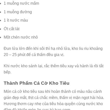
1 muỗng nước mắm
1 muỗng đường
1 ít nước màu
Ớt cắt lát
Một chén nước nhỏ
Đun lửa lớn đến khi sôi thì hạ nhỏ lửa, kho liu riu khoảng
20 – 25 phút để cá thấm đều gia vị.
Khi nước kho sánh lại, rắc thêm tiêu xay và hành lá rồi tắt
bếp.
Thành Phẩm Cá Cờ Kho Tiêu
Món cá cờ kho tiêu sau khi hoàn thành có màu nâu cánh
gián đẹp mắt, thịt cá chắc mềm, thấm vị mặn ngọt hài hòa.
Hương thơm cay nhẹ của tiêu hòa quyện cùng nước kho
đậm đà khiến món ăn cực kỳ hao cơm.